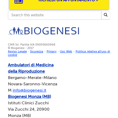
r
i
o
c
Searc
d
e
e
n
g
t
li
r
o
i
CMR Srl. Partita IVA 09093660968
v
© Biogenesi - 2017
B
Avviso Legale
-
Sicurezza
-
Privacy
-
Uso Web
-
Politica relativa all'uso di
o
i
cookie
c
o
Ambulatori di Medicina
it
g
della Riproduzione
i
e
Bergamo-Merate-Milano
(I
n
Novara-Saronno-Vicenza
V
e
M
info@biogenesi.it
M
s
Biogenesi Monza (MB)
)
i
Istituti Clinici Zucchi
Via Zucchi 24, 20900
F
Il
Monza (MB)
e