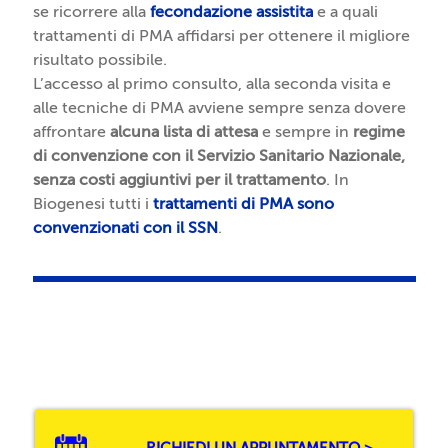
(I
se ricorrere alla
fecondazione assistita
e a quali
P
U
trattamenti di PMA affidarsi per ottenere il migliore
M
I)
risultato possibile.
A
L’accesso al primo consulto, alla seconda visita e
)
M
alle tecniche di PMA avviene sempre senza dovere
a
P
affrontare
alcuna lista di attesa
e sempre in
regime
t
e
di convenzione con il Servizio Sanitario Nazionale,
u
r
senza costi aggiuntivi per il trattamento
. In
r
c
Biogenesi tutti i
trattamenti di PMA sono
a
h
convenzionati con il SSN
.
z
é
i
s
o
c
n
e
e
g
i
li
n
e
v
r
it
e
RICHIEDI UN APPUNTAMENTO >