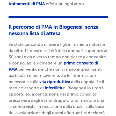
n
o
u
trattamenti di PMA
effettuati ogni anno.
esso
a
c
z
PMA
z
r
i
i
e
o
Certi
o
Il percorso di PMA in Biogenesi, senza
a
n
ficaz
n
z
nessuna lista di attesa
e
ioni
e
i
T
di
i
Se state cercando di avere figli in maniera naturale
o
e
qual
n
da oltre 12 mesi o se l’età della donna è superiore ai
n
r
ità
t
30 anni e da diverso tempo non riesce a concepire,
e
r
r
è consigliabile richiedere un
primo consulto di
a
it
a
PMA
per verificare che non vi siano impedimenti
s
o
u
particolari e per ricevere tutte le informazioni
s
r
t
necessarie sulla
vita riproduttiva
della coppia. Se il
i
i
e
medico esperto di
infertilità
di Biogenesi lo riterrà
s
a
r
opportuno, a conclusione del primo consulto
ti
li
i
prescriverà degli esami di approfondimento e una
t
n
seconda visita, in occasione della quale, sulla base
a
a
della valutazione degli esami effettuati, si deciderà
(