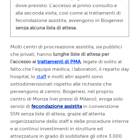
l
B
B
i
e
ll
PMA
dove previsto. L’accesso al primo consulto e
di
g
i
i
M
n
’
alla seconda visita, così come ai trattamenti di
ecce
e
o
o
e
e
O
CONTATTI
fecondazione assistita, avvengono in Biogenesi
llenz
r
g
g
d
s
v
senza alcuna lista di attesa
.
a
s
e
e
i
i
u
i
n
n
c
l
Rice
a
e
e
i
a
Molti centri di procreazione assistita, sia pubblici
rca
u
s
s
n
z
che privati, hanno
lunghe liste di attesa per
scie
n
i
i
a
i
l’accesso ai
trattamenti di PMA
, legate di solito al
ntifi
c
M
S
d
o
fatto che l’equipe medica, i laboratori, il reparto day
ca
e
o
a
e
n
hospital, lo
staff
e molti altri aspetti sono
PMA
n
n
s
ll
e
sottodimensionati rispetto alle richieste che
in
t
z
s
a
pervengono al centro. Biogenesi, nel proprio
Biog
I
r
a
a
R
centro di Monza (nei pressi di Milano), eroga solo
enes
n
o
r
i
servizi di
fecondazione assistita
in convenzione
i
s
d
i
p
SSN senza liste di attesa, grazie all’attenta
e
i
r
organizzazione dello staff e delle procedure interne
Tassi
m
p
o
e ai continui investimenti in strutture ed
di
i
r
d
attrezzature in grado di soddisfare gli oltre 3.000
succ